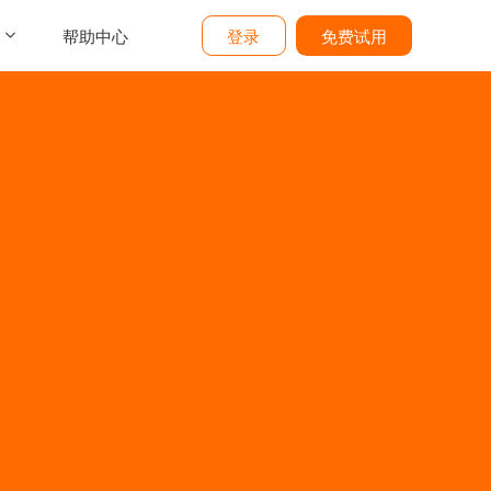
帮助中心
登录
免费试用
介
们
价
题
态