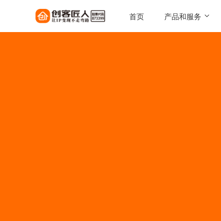
首页
产品和服务
SaaS工具
一键搭建，自己的知识店铺
陪跑服务
1对1定制化服务实现百万
AI智能体
让每一次触达，都驱动转化
AI智能硬件
实体 IP 载体，全天候专属
伴
美拓GEO
解锁 AI 时代流量入口