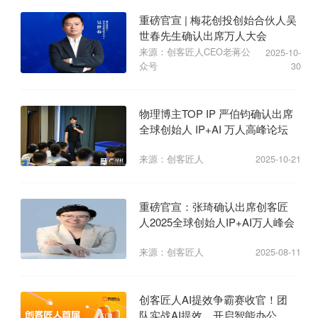
重磅官宣 | 梅花创投创始合伙人吴
世春先生确认出席万人大会
来源：创客匠人CEO老蒋公
2025-10-
众号
30
物理博主TOP IP 严伯钧确认出席
全球创始人 IP+AI 万人高峰论坛
来源：创客匠人
2025-10-21
重磅官宣：张琦确认出席创客匠
人2025全球创始人IP+AI万人峰会
来源：创客匠人
2025-08-11
创客匠人AI提效争霸赛收官！团
队实战AI提效，开启智能办公新