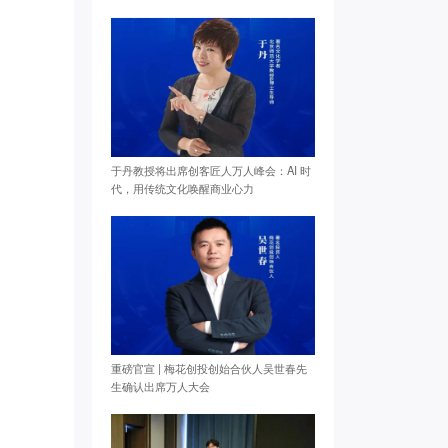
于丹教授将出席创客匠人万人峰会：AI 时
代，用传统文化唤醒商业心力
重磅官宣 | 梅花创投创始合伙人吴世春先
生确认出席万人大会