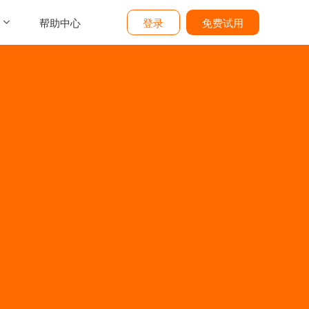
帮助中心
登录
免费试用
介
们
价
题
态