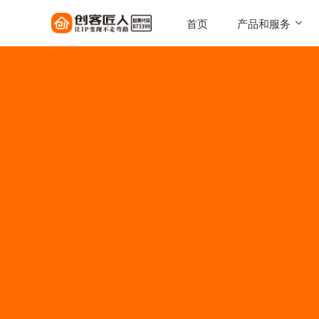
首页
产品和服务
SaaS工具
一键搭建，自己的知识店铺
陪跑服务
1对1定制化服务实现百万
AI智能体
让每一次触达，都驱动转化
AI智能硬件
实体 IP 载体，全天候专属
伴
美拓GEO
解锁 AI 时代流量入口