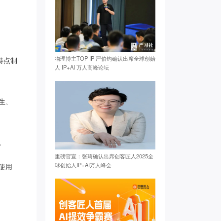
物理博主TOP IP 严伯钧确认出席全球创始
特点制
人 IP+AI 万人高峰论坛
生、
。
重磅官宣：张琦确认出席创客匠人2025全
球创始人IP+AI万人峰会
使用