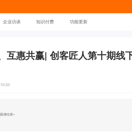
企业访谈
知识付费
功能更新
、互惠共赢| 创客匠人第十期线
0-23
训圆满结束~