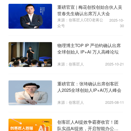
重磅官宣 | 梅花创投创始合伙人吴
世春先生确认出席万人大会
来源：创客匠人CEO老蒋公
2025-10-
众号
30
物理博主TOP IP 严伯钧确认出席
全球创始人 IP+AI 万人高峰论坛
来源：创客匠人
2025-10-21
重磅官宣：张琦确认出席创客匠
人2025全球创始人IP+AI万人峰会
来源：创客匠人
2025-08-11
创客匠人AI提效争霸赛收官！团
队实战AI提效，开启智能办公新