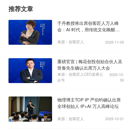
推荐文章
于丹教授将出席创客匠人万人峰
会：AI 时代，用传统文化唤醒商
业心力
来源：创客匠人
2025-11-05
重磅官宣 | 梅花创投创始合伙人吴
世春先生确认出席万人大会
来源：创客匠人CEO老蒋公
2025-10-
众号
30
物理博主TOP IP 严伯钧确认出席
全球创始人 IP+AI 万人高峰论坛
来源：创客匠人
2025-10-21