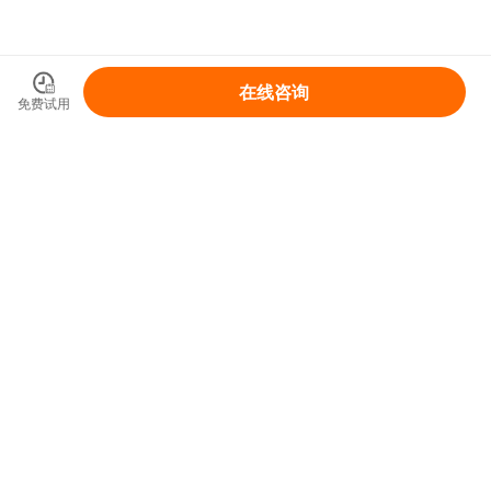
在线咨询
免费试用
领取你的IP变现整体解决方案
免费领取
首页
产品和服务