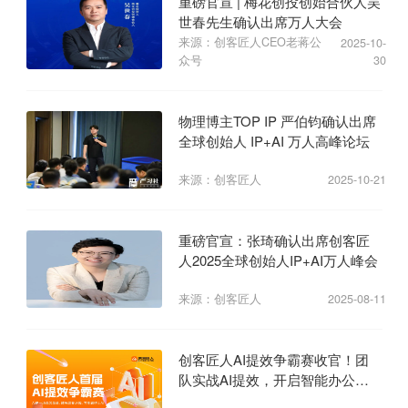
重磅官宣 | 梅花创投创始合伙人吴
世春先生确认出席万人大会
来源：创客匠人CEO老蒋公
2025-10-
众号
30
物理博主TOP IP 严伯钧确认出席
全球创始人 IP+AI 万人高峰论坛
来源：创客匠人
2025-10-21
重磅官宣：张琦确认出席创客匠
人2025全球创始人IP+AI万人峰会
来源：创客匠人
2025-08-11
创客匠人AI提效争霸赛收官！团
队实战AI提效，开启智能办公新
纪元