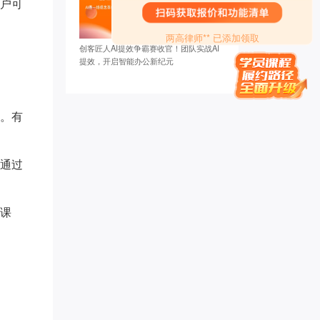
用户可
品牌营销～*** 已添加领取
两高律师** 已添加领取
罗昱* 已添加领取
创客匠人AI提效争霸赛收官！团队实战AI
珠* 已添加领取
提效，开启智能办公新纪元
墨** 已添加领取
白* 已添加领取
管清* 已添加领取
用。有
腾* 已添加领取
刘瑞* 已添加领取
雪* 已添加领取
能通过
牛人演** 已添加领取
偶在阳** 已添加领取
李胜* 已添加领取
分课
知心** 已添加领取
孙伯* 已添加领取
贝慧* 已添加领取
Miss** 已添加领取
楠木启*** 已添加领取
转运指** 已添加领取
家庭疗愈师*** 已添加领取