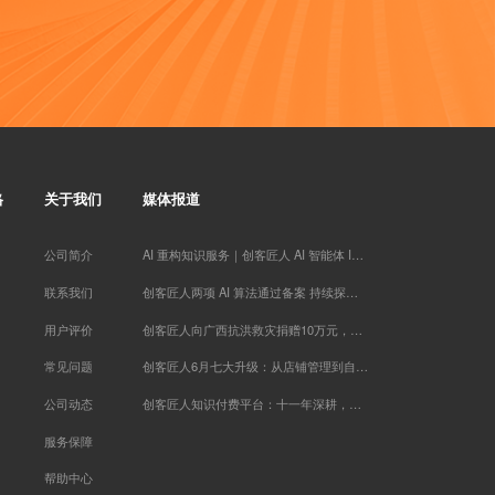
传承古典针灸*** 已添加领取
品牌营销～*** 已添加领取
两高律师** 已添加领取
罗昱* 已添加领取
珠* 已添加领取
墨** 已添加领取
白* 已添加领取
管清* 已添加领取
格
关于我们
媒体报道
腾* 已添加领取
刘瑞* 已添加领取
公司简介
AI 重构知识服务｜创客匠人 AI 智能体 IP 实战训练营于厦门落幕
雪* 已添加领取
牛人演** 已添加领取
联系我们
创客匠人两项 AI 算法通过备案 持续探索知识服务 AI 场景应用
偶在阳** 已添加领取
用户评价
创客匠人向广西抗洪救灾捐赠10万元，以实际行动助力灾后恢复重建
李胜* 已添加领取
知心** 已添加领取
常见问题
创客匠人6月七大升级：从店铺管理到自动成交，AI正在全面接管你的经营
孙伯* 已添加领取
公司动态
创客匠人知识付费平台：十一年深耕，用 AI+IP 赋能创作者商业变现
贝慧* 已添加领取
Miss** 已添加领取
服务保障
楠木启*** 已添加领取
帮助中心
转运指** 已添加领取