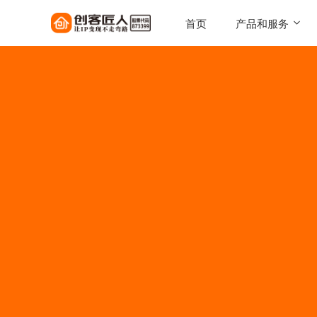
首页
产品和服务
SaaS工具
一键搭建，自己的知识店铺
陪跑服务
1对1定制化服务实现百万
AI智能体
让每一次触达，都驱动转化
AI智能硬件
实体 IP 载体，全天候专属
伴
美拓GEO
解锁 AI 时代流量入口