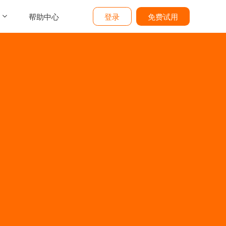
帮助中心
登录
免费试用
介
们
价
题
态