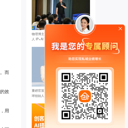
物理博主TOP IP 严伯钧确认出席全球创始
人 IP+AI 万人高峰论坛
说。而
广的效
重磅官宣：张琦确认出席创客匠人2025全
球创始人IP+AI万人峰会
禅行** 已添加领取
后，用
潘* 已添加领取
慕锦钰** 已添加领取
传承古典针灸*** 已添加领取