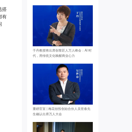
选搭
都有
问
于丹教授将出席创客匠人万人峰会：AI 时
代，用传统文化唤醒商业心力
重磅官宣 | 梅花创投创始合伙人吴世春先
生确认出席万人大会