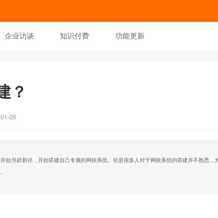
企业访谈
知识付费
功能更新
建？
1-26
构开始另辟新径，开始搭建自己专属的网校系统。但是很多人对于网校系统的搭建并不熟悉，
生。