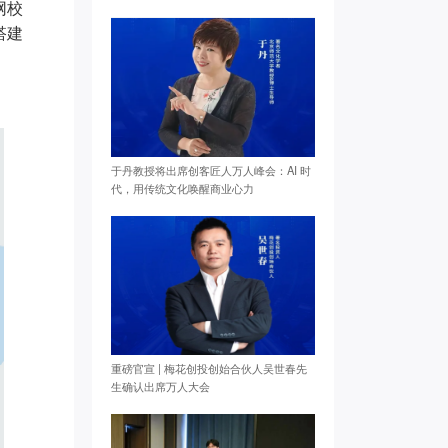
网校
搭建
于丹教授将出席创客匠人万人峰会：AI 时
代，用传统文化唤醒商业心力
重磅官宣 | 梅花创投创始合伙人吴世春先
生确认出席万人大会