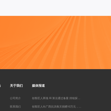
墨** 已添加领取
代紫* 已添加领取
易奇* 已添加领取
家庭疗愈师*** 已添加领取
管清* 已添加领取
眼明** 已添加领取
白* 已添加领取
女性成长** 已添加领取
知心** 已添加领取
牛人演** 已添加领取
转运指** 已添加领取
Miss** 已添加领取
楠木启*** 已添加领取
珠* 已添加领取
贝慧* 已添加领取
格
关于我们
媒体报道
慕锦钰** 已添加领取
偶在阳** 已添加领取
雪* 已添加领取
公司简介
创客匠人两项 AI 算法通过备案 持续探索知识服务 AI 场景应用
努尔古丽** 已添加领取
联系我们
创客匠人向广西抗洪救灾捐赠10万元，以实际行动助力灾后恢复重建
梦想家 AnnTin*** 已添加领取