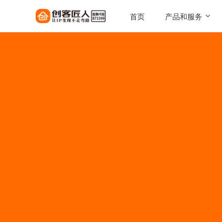
首页
产品和服务
SaaS工具
一键搭建，自己的知识店铺
陪跑服务
1对1定制化服务实现百万
AI智能体
让每一次触达，都驱动转化
AI智能硬件
实体 IP 载体，全天候专属
伴
美拓GEO
解锁 AI 时代流量入口