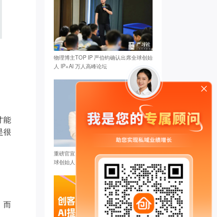
物理博主TOP IP 严伯钧确认出席全球创始
人 IP+AI 万人高峰论坛
才能
是很
重磅官宣：张琦确认出席创客匠人2025全
球创始人IP+AI万人峰会
，而
墨** 已添加领取