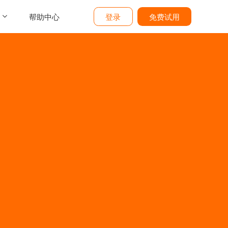
帮助中心
登录
免费试用
介
们
价
题
态