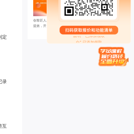
代紫* 已添加领取
易奇* 已添加领取
家庭疗愈师*** 已添加领取
创客匠人AI提效争霸赛收官！团队实战AI
管清* 已添加领取
提效，开启智能办公新纪元
眼明** 已添加领取
制定
白* 已添加领取
女性成长** 已添加领取
知心** 已添加领取
牛人演** 已添加领取
转运指** 已添加领取
Miss** 已添加领取
楠木启*** 已添加领取
记录
珠* 已添加领取
贝慧* 已添加领取
慕锦钰** 已添加领取
偶在阳** 已添加领取
雪* 已添加领取
努尔古丽** 已添加领取
梦想家 AnnTin*** 已添加领取
些互
曦* 已添加领取
。