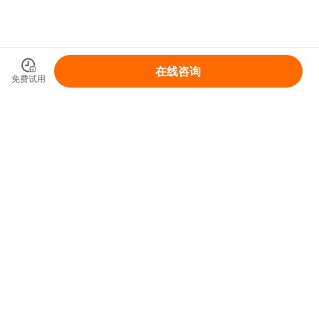
在线咨询
免费试用
领取你的IP变现整体解决方案
免费领取
首页