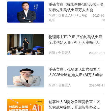
重磅官宣 | 梅花创投创始合伙人吴
世春先生确认出席万人大会
来源：创客匠人CEO老蒋公
2025-10-
众号
30
物理博主TOP IP 严伯钧确认出席
全球创始人 IP+AI 万人高峰论坛
来源：创客匠人
2025-10-21
重磅官宣：张琦确认出席创客匠
人2025全球创始人IP+AI万人峰会
来源：创客匠人
2025-08-11
创客匠人AI提效争霸赛收官！团
队实战AI提效，开启智能办公新