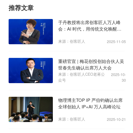
推荐文章
于丹教授将出席创客匠人万人峰
会：AI 时代，用传统文化唤醒商
业心力
来源：创客匠人
2025-11-05
重磅官宣 | 梅花创投创始合伙人吴
世春先生确认出席万人大会
来源：创客匠人CEO老蒋公
2025-10-
众号
30
物理博主TOP IP 严伯钧确认出席
全球创始人 IP+AI 万人高峰论坛
来源：创客匠人
2025-10-21