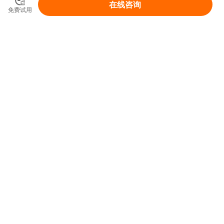
在线咨询
免费试用
领取你的IP变现整体解决方案
免费领取
首页
产品和服务
SaaS工具
陪跑服务
功能权益与价格