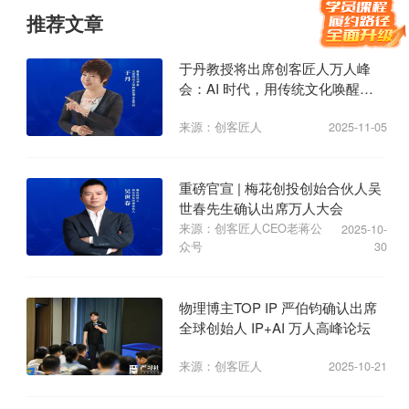
推荐文章
于丹教授将出席创客匠人万人峰
会：AI 时代，用传统文化唤醒商
业心力
来源：创客匠人
2025-11-05
重磅官宣 | 梅花创投创始合伙人吴
世春先生确认出席万人大会
来源：创客匠人CEO老蒋公
2025-10-
众号
30
物理博主TOP IP 严伯钧确认出席
全球创始人 IP+AI 万人高峰论坛
来源：创客匠人
2025-10-21