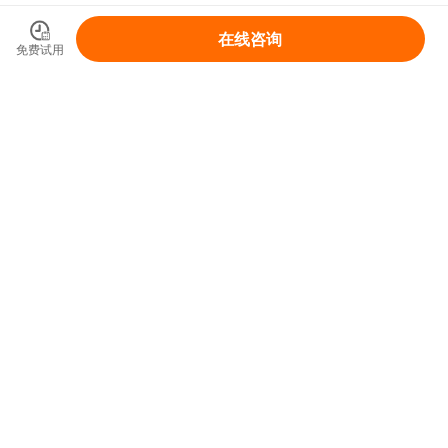
在线咨询
免费试用
领取你的IP变现整体解决方案
免费领取
首页
产品和服务
SaaS工具
陪跑服务