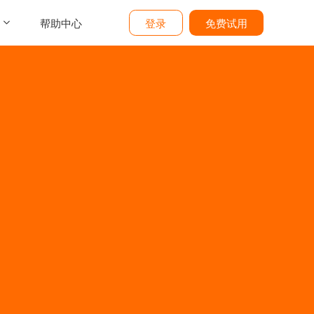
帮助中心
登录
免费试用
介
们
价
题
态