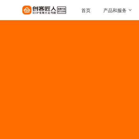
首页
产品和服务
SaaS工具
一键搭建，自己的知识店铺
陪跑服务
1对1定制化服务实现百万
AI智能体
让每一次触达，都驱动转化
AI智能硬件
实体 IP 载体，全天候专属
伴
美拓GEO
解锁 AI 时代流量入口