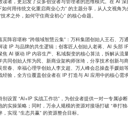
读者，更启发了众多创业者与管理者的思维模式。在 AI 深
代下如何用传统文化重启商业心力” 的主题分享，从人文视角为
“技术之外，如何守住商业初心” 的核心命题。
宾阵容堪称 “跨领域智慧云集”：万科集团创始人王石、万
IP 与品牌的共生逻辑；创客匠人创始人老蒋、AI 头部 IP
 AI 驱动 IP 内容生产、私域裂变的核心算法，拆解从流
学共同创始人恽为民、新商业架构师张琦，分享技术创新与
吴世春、幸福心理学创始人李文超、万人峰会总操盘手媛姐
验，全方位覆盖创业者在 IP 打造与 AI 应用中的核心需
别设置 “AI+IP 实战工作坊”，为创业者提供一对一专属诊
的实操策略；同时，万余人规模的资源对接场打破 “单打独
，实现 “生态共赢” 的资源整合目标。