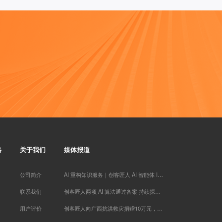
王梓* 已添加领取
家庭疗愈师*** 已添加领取
孙伯* 已添加领取
两高律师** 已添加领取
女性成长** 已添加领取
慕锦钰** 已添加领取
牛人演** 已添加领取
转运指** 已添加领取
刘老* 已添加领取
努尔古丽** 已添加领取
青** 已添加领取
楠木启*** 已添加领取
辉煌** 已添加领取
格
关于我们
媒体报道
禅行** 已添加领取
李胜* 已添加领取
公司简介
AI 重构知识服务｜创客匠人 AI 智能体 IP 实战训练营于厦门落幕
易奇* 已添加领取
梦想家 AnnTin*** 已添加领取
联系我们
创客匠人两项 AI 算法通过备案 持续探索知识服务 AI 场景应用
曦* 已添加领取
用户评价
创客匠人向广西抗洪救灾捐赠10万元，以实际行动助力灾后恢复重建
刘瑞* 已添加领取
学习力提升*** 已添加领取