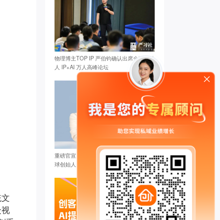
物理博主TOP IP 严伯钧确认出席全球创始
人 IP+AI 万人高峰论坛
重磅官宣：张琦确认出席创客匠人2025全
球创始人IP+AI万人峰会
统文
众视
方成* 已添加领取