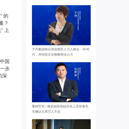
” 的
量？
” 上
于丹教授将出席创客匠人万人峰会：AI 时
代，用传统文化唤醒商业心力
了中国
每一步
的深
重磅官宣 | 梅花创投创始合伙人吴世春先
生确认出席万人大会