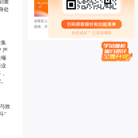
刻重
王梓* 已添加领取
家庭疗愈师*** 已添加领取
身处
孙伯* 已添加领取
创客匠人AI提效争霸赛收官！团队实战AI
两高律师** 已添加领取
提效，开启智能办公新纪元
女性成长** 已添加领取
慕锦钰** 已添加领取
通集
牛人演** 已添加领取
转运指** 已添加领取
 严
刘老* 已添加领取
量曝
努尔古丽** 已添加领取
商业
青** 已添加领取
等，
楠木启*** 已添加领取
求。
辉煌** 已添加领取
禅行** 已添加领取
李胜* 已添加领取
易奇* 已添加领取
断与效
梦想家 AnnTin*** 已添加领取
斗”
曦* 已添加领取
刘瑞* 已添加领取
学习力提升*** 已添加领取