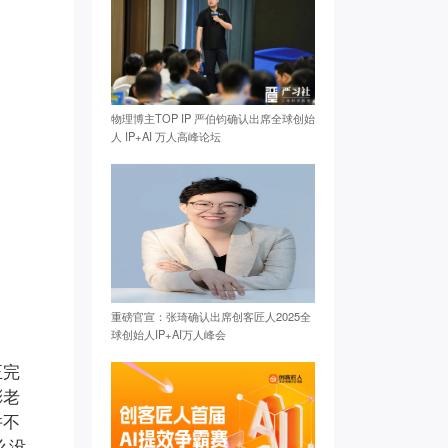
物理博主TOP IP 严伯钧确认出席全球创始
人 IP+AI 万人高峰论坛
重磅官宣：张琦确认出席创客匠人2025全
球创始人IP+AI万人峰会
正完
彬老
并不
么没