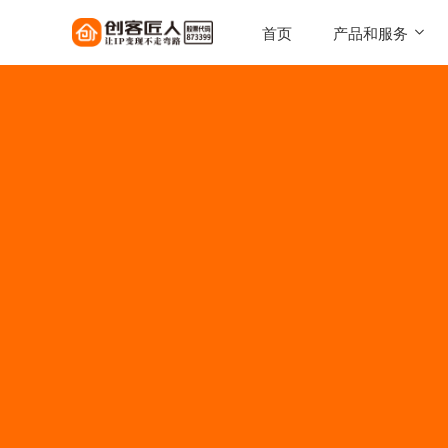
首页
产品和服务
SaaS工具
一键搭建，自己的知识店铺
陪跑服务
1对1定制化服务实现百万
AI智能体
让每一次触达，都驱动转化
AI智能硬件
实体 IP 载体，全天候专属
伴
美拓GEO
解锁 AI 时代流量入口