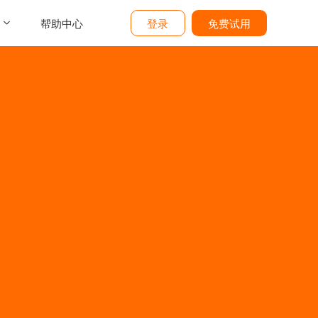
帮助中心
登录
免费试用
介
们
价
题
态