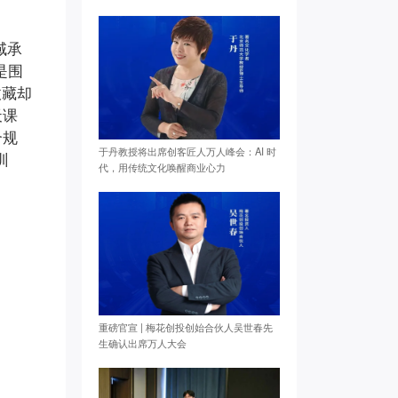
域承
是围
收藏却
天课
合规
于丹教授将出席创客匠人万人峰会：AI 时
训
代，用传统文化唤醒商业心力
重磅官宣 | 梅花创投创始合伙人吴世春先
生确认出席万人大会