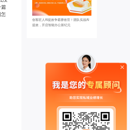
一篇
例怎
创客匠人AI提效争霸赛收官！团队实战AI
提效，开启智能办公新纪元
转运指** 已添加领取