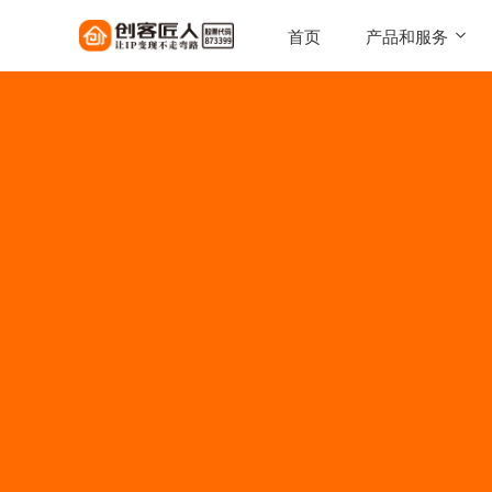
首页
产品和服务
SaaS工具
一键搭建，自己的知识店铺
陪跑服务
1对1定制化服务实现百万
AI智能体
让每一次触达，都驱动转化
AI智能硬件
实体 IP 载体，全天候专属
伴
美拓GEO
解锁 AI 时代流量入口