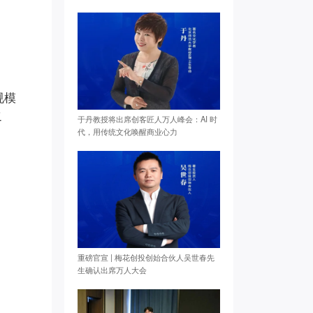
规模
之
于丹教授将出席创客匠人万人峰会：AI 时
代，用传统文化唤醒商业心力
重磅官宣 | 梅花创投创始合伙人吴世春先
生确认出席万人大会