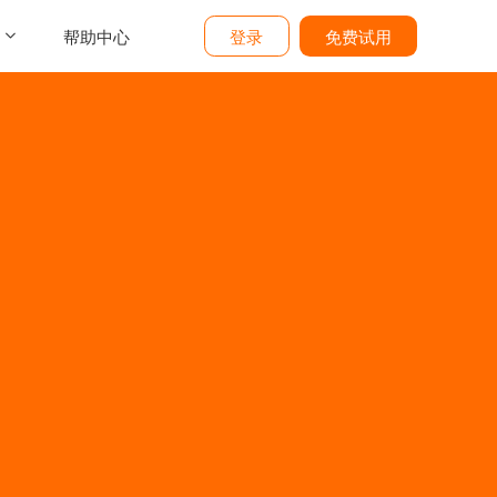
帮助中心
登录
免费试用
介
们
价
题
态