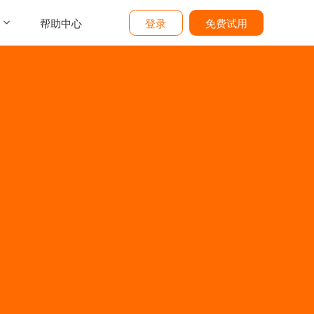
帮助中心
登录
免费试用
介
们
价
题
态