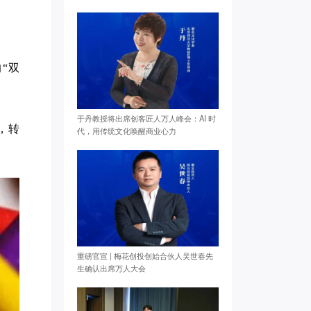
“双
于丹教授将出席创客匠人万人峰会：AI 时
，转
代，用传统文化唤醒商业心力
重磅官宣 | 梅花创投创始合伙人吴世春先
生确认出席万人大会