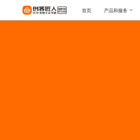
首页
产品和服务
SaaS工具
一键搭建，自己的知识店铺
陪跑服务
1对1定制化服务实现百万
AI智能体
让每一次触达，都驱动转化
AI智能硬件
实体 IP 载体，全天候专属
伴
美拓GEO
解锁 AI 时代流量入口