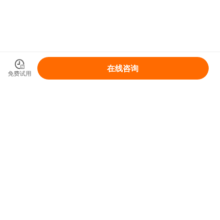
在线咨询
免费试用
领取你的IP变现整体解决方案
免费领取
首页