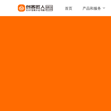
首页
产品和服务
SaaS工具
一键搭建，自己的知识店铺
陪跑服务
1对1定制化服务实现百万
AI智能体
让每一次触达，都驱动转化
AI智能硬件
实体 IP 载体，全天候专属
伴
美拓GEO
解锁 AI 时代流量入口