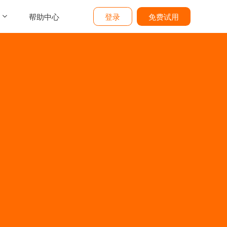
帮助中心
登录
免费试用
介
们
价
题
态