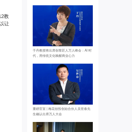
2教
以让
于丹教授将出席创客匠人万人峰会：AI 时
代，用传统文化唤醒商业心力
重磅官宣 | 梅花创投创始合伙人吴世春先
生确认出席万人大会