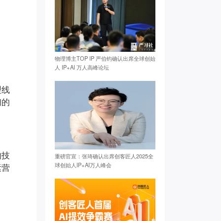
物理博主TOP IP 严伯钧确认出席全球创始
人 IP+AI 万人高峰论坛
型线
们的
。
的技
重磅官宣：张琦确认出席创客匠人2025全
球创始人IP+AI万人峰会
运营