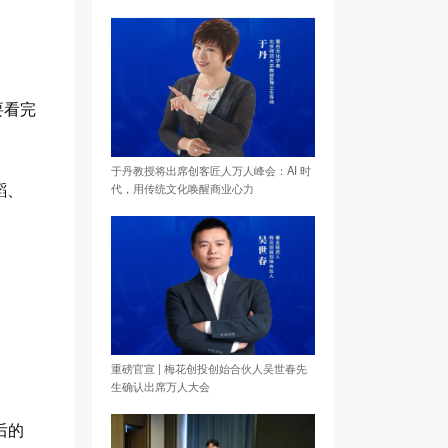
要看完
于丹教授将出席创客匠人万人峰会：AI 时
代，用传统文化唤醒商业心力
蹈、
重磅官宣 | 梅花创投创始合伙人吴世春先
生确认出席万人大会
后的