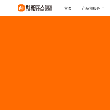
首页
产品和服务
SaaS工具
一键搭建，自己的知识店铺
陪跑服务
1对1定制化服务实现百万
AI智能体
让每一次触达，都驱动转化
AI智能硬件
实体 IP 载体，全天候专属
伴
美拓GEO
解锁 AI 时代流量入口