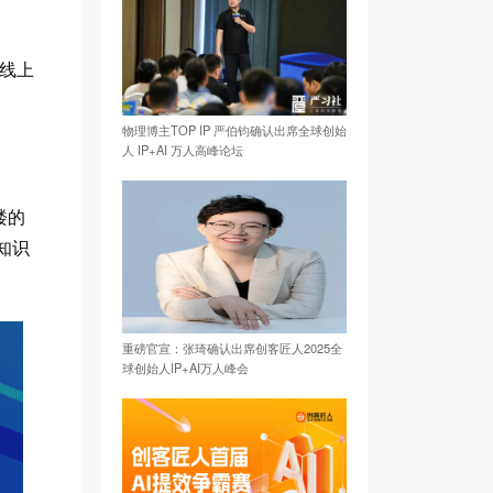
线上
物理博主TOP IP 严伯钧确认出席全球创始
人 IP+AI 万人高峰论坛
楼的
知识
重磅官宣：张琦确认出席创客匠人2025全
球创始人IP+AI万人峰会