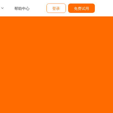
帮助中心
登录
免费试用
介
们
价
题
态