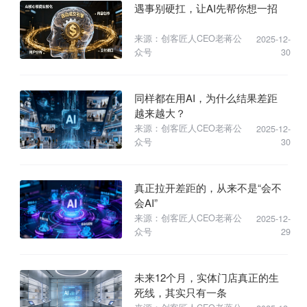
遇事别硬扛，让AI先帮你想一招
来源：创客匠人CEO老蒋公
2025-12-
众号
30
同样都在用AI，为什么结果差距
越来越大？
来源：创客匠人CEO老蒋公
2025-12-
众号
30
真正拉开差距的，从来不是“会不
会AI”
来源：创客匠人CEO老蒋公
2025-12-
众号
29
未来12个月，实体门店真正的生
死线，其实只有一条