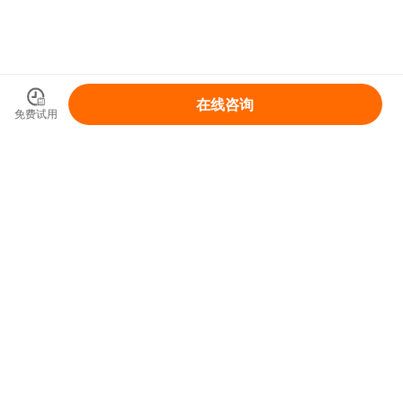
在线咨询
免费试用
领取你的IP变现整体解决方案
免费领取
首页