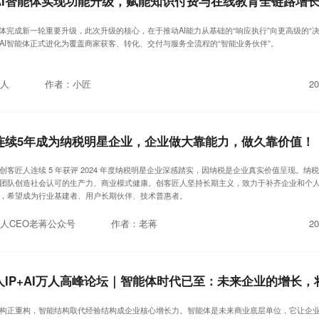
AI智能体实现功能升级，赋能知识付费与在线教育全链路增
能体完成新一轮重要升级，此次升级的核心，在于推动AI能力从基础的“响应执行”向更高级的“决
AI智能体正式进化为覆盖商家获客、转化、交付与服务全流程的“智能业务伙伴”。
人
作者：小匠
20
连续5年成为纳税明星企业，企业做大靠能力，做久靠价值！
创客匠人连续 5 年获评 2024 年度纳税明星企业深感踏实，因纳税是企业真实价值呈现。纳
团队创造社会认可的生产力、商业模式健康。创客匠人坚持长期主义，致力于补齐企业和个
，希望成为行业基建者、用户长期伙伴、技术普惠者。
人CEO老蒋公众号
作者：老蒋
20
构正重构，智能结构取代经验结构成企业核心增长力。智能体是未来商业底层单位，它让企业拥