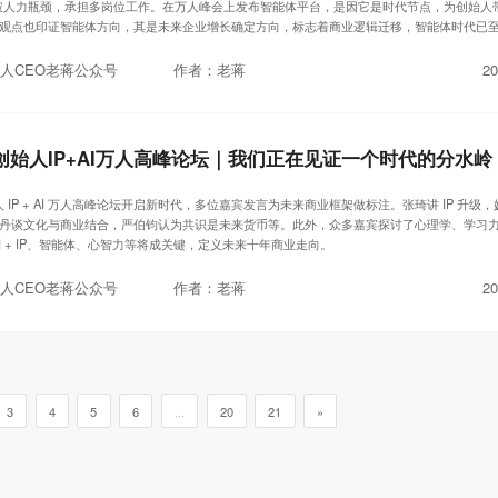
破人力瓶颈，承担多岗位工作。在万人峰会上发布智能体平台，是因它是时代节点，为创始人
观点也印证智能体方向，其是未来企业增长确定方向，标志着商业逻辑迁移，智能体时代已
人CEO老蒋公众号
作者：老蒋
20
球创始人IP+AI万人高峰论坛｜我们正在见证一个时代的分水岭
始人 IP + AI 万人高峰论坛开启新时代，多位嘉宾发言为未来商业框架做标注。张琦讲 IP 升级
丹谈文化与商业结合，严伯钧认为共识是未来货币等。此外，众多嘉宾探讨了心理学、学习
I + IP、智能体、心智力等将成关键，定义未来十年商业走向。
人CEO老蒋公众号
作者：老蒋
20
3
4
5
6
...
20
21
»