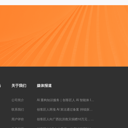
努尔古丽** 已添加领取
刘瑞* 已添加领取
品牌营销～*** 已添加领取
孙伯* 已添加领取
两高律师** 已添加领取
Miss** 已添加领取
珠* 已添加领取
墨** 已添加领取
王梓* 已添加领取
潘* 已添加领取
刘老* 已添加领取
青** 已添加领取
禅行** 已添加领取
格
关于我们
媒体报道
楠木启*** 已添加领取
罗昱* 已添加领取
牛人演** 已添加领取
公司简介
AI 重构知识服务｜创客匠人 AI 智能体 IP 实战训练营于厦门落幕
周希* 已添加领取
联系我们
创客匠人两项 AI 算法通过备案 持续探索知识服务 AI 场景应用
李胜* 已添加领取
代紫* 已添加领取
用户评价
创客匠人向广西抗洪救灾捐赠10万元，以实际行动助力灾后恢复重建
白* 已添加领取