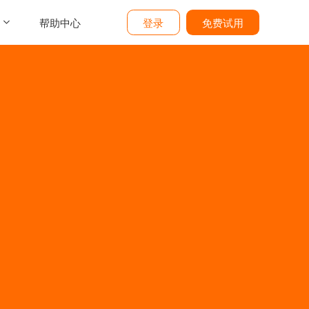
帮助中心
登录
免费试用
介
们
价
题
态