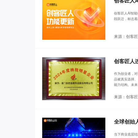
创客匠人
创客匠人AI智
段跃迁，标志着
来源：创客匠
创客匠人
作为创业者，对
品被真实选择、
能力结构。未来
来源：创客匠
当下商业底层结