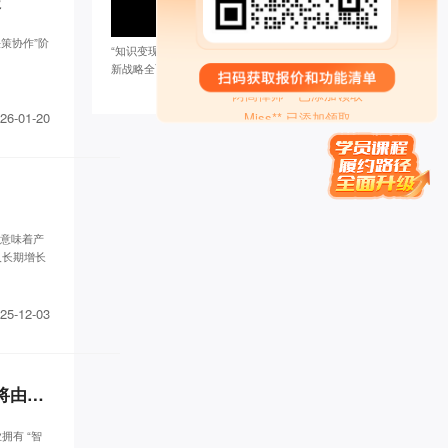
长
刘瑞* 已添加领取
品牌营销～*** 已添加领取
策协作”阶
“知识变现整体解决方案”先行者 创客匠人
孙伯* 已添加领取
新战略全面升级
两高律师** 已添加领取
Miss** 已添加领取
26-01-20
珠* 已添加领取
墨** 已添加领取
王梓* 已添加领取
潘* 已添加领取
刘老* 已添加领取
青** 已添加领取
税意味着产
人长期增长
禅行** 已添加领取
楠木启*** 已添加领取
罗昱* 已添加领取
25-12-03
牛人演** 已添加领取
周希* 已添加领取
李胜* 已添加领取
全球创始人IP+AI万人高峰论坛｜智能体时代已至：未来企业的增长，将由“人＋AI系统”共同驱动
代紫* 已添加领取
白* 已添加领取
有 “智
雪* 已添加领取