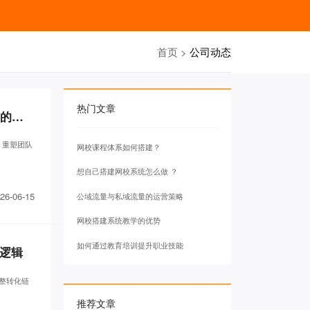
首页
>
公司动态
热门文章
创客匠人AI智能体IP实战训练营最后一天，我越来越确定：AI真正重构的不是工具，而是组织竞争力
、重塑团队
网校课程体系如何搭建？
想自己搭建网校系统怎么做 ？
26-06-15
公域流量与私域流量的运营策略
网校搭建系统教学的优势
如何通过教育培训提升职业技能
客逻辑
完整转化链
推荐文章