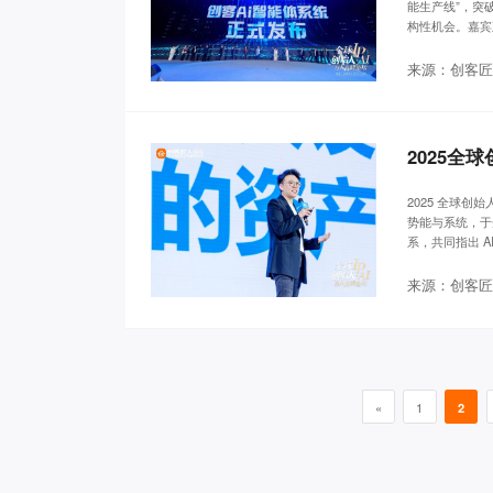
能生产线”，突
构性机会。嘉宾
应尽早拥抱。
来源：创客匠
2025全
2025 全球创
势能与系统，于
系，共同指出 A
来源：创客匠
«
1
2