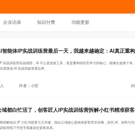
企业访谈
知识付费
功能更新
体 IP 实战训练营实战感悟，AI 不止是提效工具，更是重构组织竞争力的核心，能催生超级个体
业需落地 AI 实战突破发展边界。
人
作者：小匠
20
做公域都白忙活了，创客匠人IP实战训练营拆解小红书精准获
师拆解知识 IP 小红书获客七大关键，指出公域核心是精准获客而非自嗨，依托 AI、矩阵与
训练营线下手把手搭建成交获客体系。