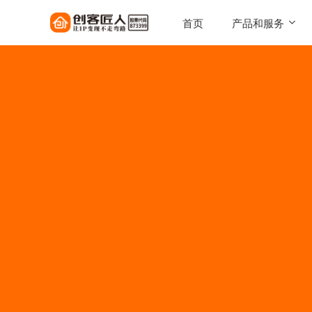
首页
产品和服务
SaaS工具
一键搭建，自己的知识店铺
陪跑服务
1对1定制化服务实现百万
AI智能体
让每一次触达，都驱动转化
AI智能硬件
实体 IP 载体，全天候专属
伴
美拓GEO
解锁 AI 时代流量入口