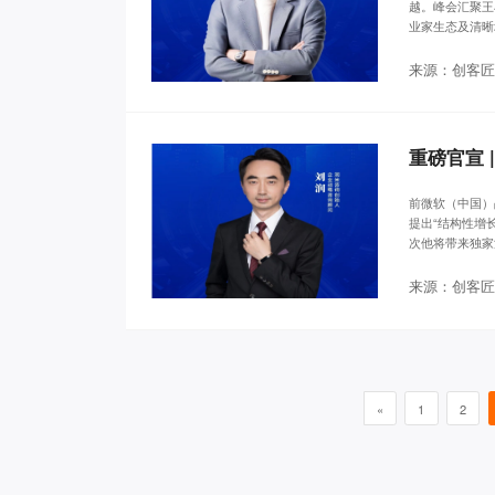
越。峰会汇聚王
业家生态及清晰
来源：创客匠
前微软（中国）
提出“结构性增
次他将带来独家
来源：创客匠
«
1
2