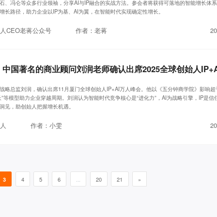
石、冯仑等众多行业领袖，分享AI与IP融合的实战方法。参会者将获得可落地的智能增长体
增长路径，助力企业以IP为基、AI为翼，在智能时代实现确定性增长。
人CEO老蒋公众号
作者：老蒋
20
战略总监刘润，确认出席11月厦门全球创始人IP+AI万人峰会。他以《五分钟商学院》影响超
长”等模型助力企业穿越周期。刘润认为智能时代竞争核心是“进化力”，AI为战略引擎，IP是信
洞见，助创始人把握增长机遇。
人
作者：小雯
20
3
4
5
6
...
20
21
»