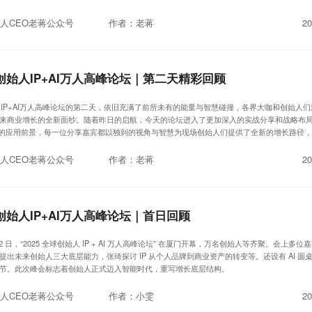
人CEO老蒋公众号
作者：老蒋
20
球创始人IP+AI万人高峰论坛｜第二天精彩回顾
始人IP+AI万人高峰论坛的第二天，依旧充满了前所未有的能量与智慧碰撞，各界大咖和创始人
来商业增长的全新面纱。随着昨日的启航，今天的论坛进入了更加深入的实战分享和战略布
AI的应用前景，每一位分享嘉宾都以独到的视角与智慧为现场创始人们提供了全新的增长路径
维不断升维。
人CEO老蒋公众号
作者：老蒋
20
球创始人IP+AI万人高峰论坛｜首日回顾
 月 22 日，“2025 全球创始人 IP + AI 万人高峰论坛” 在厦门开幕，万名创始人等齐聚。会上多
提出未来创始人三大底层能力，张琦探讨 IP 从个人品牌到商业资产的转变等。还设有 AI 圆
节。此次峰会标志着创始人正式迈入智能时代，重写增长底层结构。
人CEO老蒋公众号
作者：小雯
20