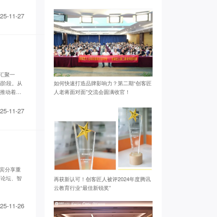
25-11-27
们汇聚一
局阶段。从
如何快速打造品牌影响力？第二期“创客匠
，推动着智
人老蒋面对面”交流会圆满收官！
25-11-27
位嘉宾分享重
桌论坛、智
再获新认可！创客匠人被评2024年度腾讯
云教育行业“最佳新锐奖”
25-11-26