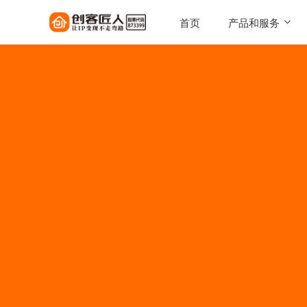
首页
产品和服务
SaaS工具
一键搭建，自己的知识店铺
陪跑服务
1对1定制化服务实现百万
AI智能体
让每一次触达，都驱动转化
AI智能硬件
实体 IP 载体，全天候专属
伴
美拓GEO
解锁 AI 时代流量入口