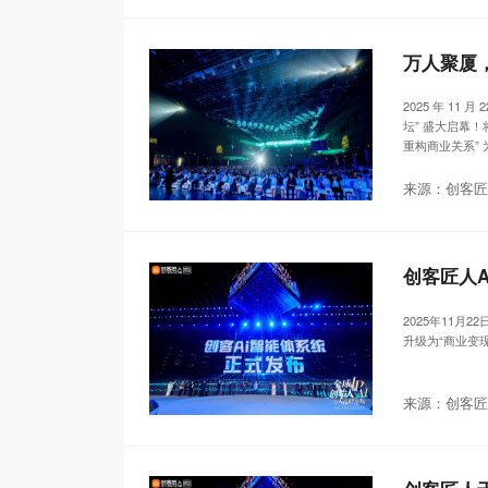
万人聚厦，
2025 年 11
坛” 盛大启幕
重构商业关系”
来源：创客匠
创客匠人
2025年11月
升级为“商业变
来源：创客匠