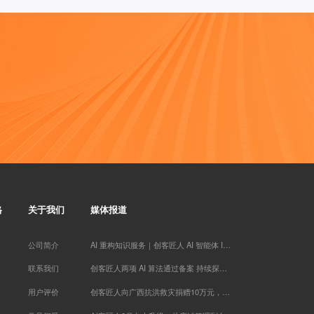
英语于** 已添加领取
奇* 已添加领取
知心** 已添加领取
潘* 已添加领取
学习力提升*** 已添加领取
传承古典针灸*** 已添加领取
方成* 已添加领取
曦* 已添加领取
珠* 已添加领取
牛人演** 已添加领取
白钰* 已添加领取
禅行** 已添加领取
白* 已添加领取
格
关于我们
媒体报道
孙伯* 已添加领取
周希* 已添加领取
努尔古丽** 已添加领取
公司简介
AI 重构知识服务｜创客匠人 AI 智能体 IP 实战训练营于厦门落幕
王梓* 已添加领取
联系我们
创客匠人两项 AI 算法通过备案 持续探索知识服务 AI 场景应用
楠木启*** 已添加领取
家庭疗愈师*** 已添加领取
用户评价
创客匠人向广西抗洪救灾捐赠10万元，以实际行动助力灾后恢复重建
刘瑞* 已添加领取