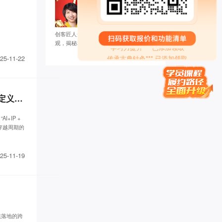
奇* 已添加领取
知心** 已添加领取
潘* 已添加领取
创客匠人开年首秀：3.4万+人次共同围
学习力提升*** 已添加领取
观，揭秘2024知识IP如何快速高效变现新
玩法！
传承古典针灸*** 已添加领取
25-11-22
方成* 已添加领取
曦* 已添加领取
珠* 已添加领取
牛人演** 已添加领取
老雷邀你共赴：2025全球创始人IP+AI万人高峰论坛——让我们用结果定义未来！
白钰* 已添加领取
禅行** 已添加领取
+IP +
穿越周期的
白* 已添加领取
孙伯* 已添加领取
周希* 已添加领取
25-11-19
努尔古丽** 已添加领取
王梓* 已添加领取
楠木启*** 已添加领取
家庭疗愈师*** 已添加领取
刘瑞* 已添加领取
统落地的跨
腾* 已添加领取