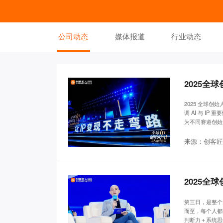
公司动态
媒体报道
行业动态
2025全
2025 全球创
调 AI 与 
为不同赛道创始
来源：创客匠
2025全
第三日，是整个
而至，每个人都
判断力＋系统思