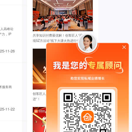
 万人高峰论
力，IP
共享知识付费最优解！创客匠人“IP私域变
现5Z方法论”线下大课火热进行中
25-11-26
技术服务商
创客匠人发售云系统，让你实现“激流勇
进”！
25-11-22