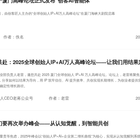
厦门高峰论坛正式发布“创客AI智能体”
22日，由创客匠人主办的“全球创始人IP+AI万人高峰论坛”在厦门海峡大剧院启幕
作者：佚名
20
部负责人老雷，邀您共赴 2025 厦门全球创始人 IP+AI 万人高峰论坛。论坛上，老雷将聚焦 “AI
辑，分享如何以结果为导向，用 IP 筑牢信任、AI 提升效率、共创实现长期增长，为创业者提供
确定性增长路径。
人CEO老蒋公众号
作者：老雷
20
们要再次举办峰会——从认知觉醒，到智能共创
量贵等焦虑，2025年峰会以“创始人IP×AI=企业第二增长曲线”为核心，实现从认知觉醒到系