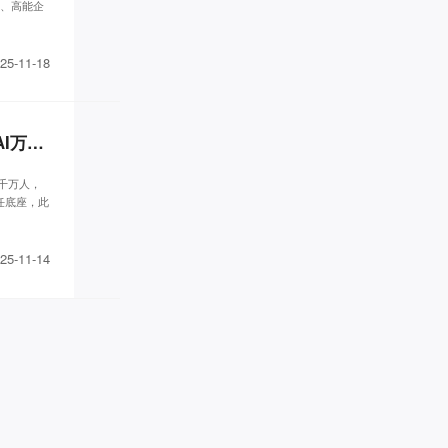
系、高能企
女性成长** 已添加领取
墨** 已添加领取
李胜* 已添加领取
25-11-18
青** 已添加领取
两高律师** 已添加领取
管清* 已添加领取
重磅官宣 | 中国著名的商业顾问刘润老师确认出席2025全球创始人IP+AI万人高峰论坛
品牌营销～*** 已添加领取
Miss** 已添加领取
千万人，
偶在阳** 已添加领取
任底座，此
刘老* 已添加领取
辉煌** 已添加领取
25-11-14
转运指** 已添加领取
罗昱* 已添加领取
慕锦钰** 已添加领取
雪* 已添加领取
代紫* 已添加领取
贝慧* 已添加领取
易奇* 已添加领取
梦想家 AnnTin*** 已添加领取
眼明** 已添加领取