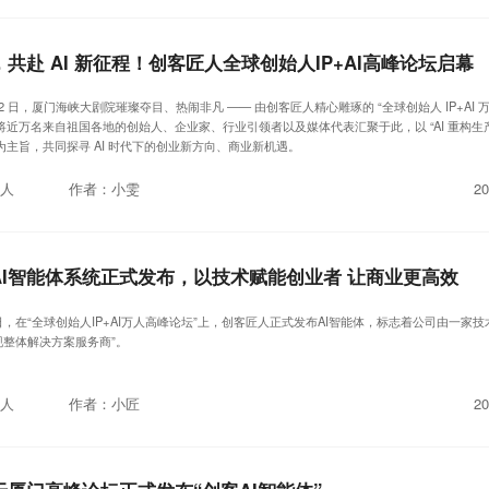
共赴 AI 新征程！创客匠人全球创始人IP+AI高峰论坛启幕
 月 22 日，厦门海峡大剧院璀璨夺目、热闹非凡 —— 由创客匠人精心雕琢的 “全球创始人 IP+AI
！将近万名来自祖国各地的创始人、企业家、行业引领者以及媒体代表汇聚于此，以 “AI 重构生产
 为主旨，共同探寻 AI 时代下的创业新方向、商业新机遇。
人
作者：小雯
20
AI智能体系统正式发布，以技术赋能创业者 让商业更高效
22日，在“全球创始人IP+AI万人高峰论坛”上，创客匠人正式发布AI智能体，标志着公司由一家
现整体解决方案服务商”。
人
作者：小匠
20