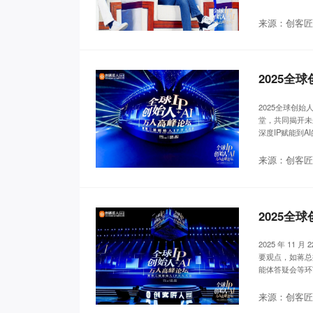
来源：创客匠
2025全
2025全球创
堂，共同揭开未
深度IP赋能到
能时代的商业思
来源：创客匠
2025全
2025 年 11
要观点，如蒋总
能体答疑会等环
来源：创客匠