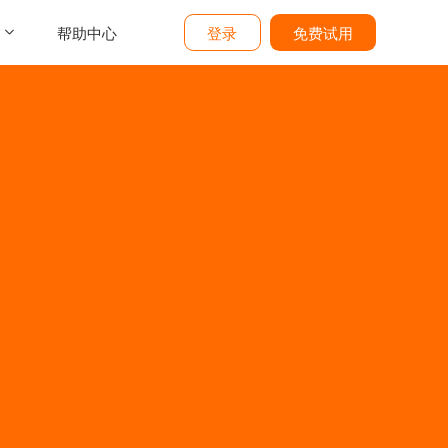
帮助中心
登录
免费试用
介
们
价
题
态