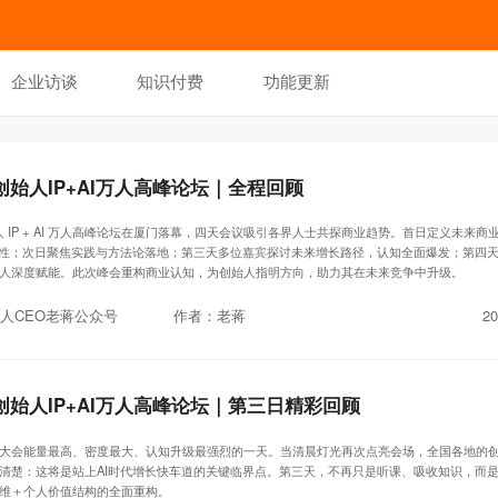
企业访谈
知识付费
功能更新
球创始人IP+AI万人高峰论坛｜全程回顾
始人 IP + AI 万人高峰论坛在厦门落幕，四天会议吸引各界人士共探商业趋势。首日定义未来商
IP 重要性；次日聚焦实践与方法论落地；第三天多位嘉宾探讨未来增长路径，认知全面爆发；第四
人深度赋能。此次峰会重构商业认知，为创始人指明方向，助力其在未来竞争中升级。
人CEO老蒋公众号
作者：老蒋
20
球创始人IP+AI万人高峰论坛｜第三日精彩回顾
大会能量最高、密度最大、认知升级最强烈的一天。当清晨灯光再次点亮会场，全国各地的
清楚：这将是站上AI时代增长快车道的关键临界点。第三天，不再只是听课、吸收知识，而
维＋个人价值结构的全面重构。