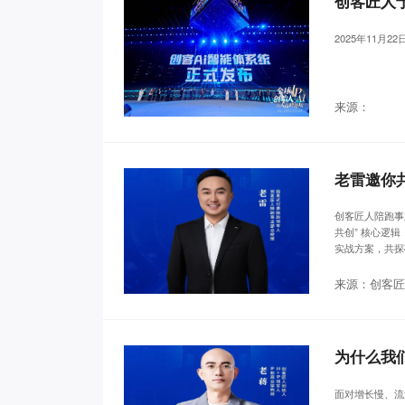
创客匠人于
2025年11月
来源：
创客匠人陪跑事业
共创” 核心逻
实战方案，共探
来源：创客匠
为什么我
面对增长慢、流