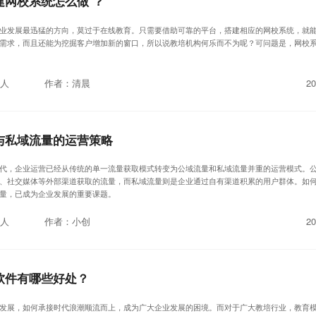
建网校系统怎么做 ？
业发展最迅猛的方向，莫过于在线教育。只需要借助可靠的平台，搭建相应的网校系统，就
需求，而且还能为挖掘客户增加新的窗口，所以说教培机构何乐而不为呢？可问题是，网校
人
作者：清晨
20
与私域流量的运营策略
代，企业运营已经从传统的单一流量获取模式转变为公域流量和私域流量并重的运营模式。
、社交媒体等外部渠道获取的流量，而私域流量则是企业通过自有渠道积累的用户群体。如
量，已成为企业发展的重要课题。
人
作者：小创
20
软件有哪些好处？
发展，如何承接时代浪潮顺流而上，成为广大企业发展的困境。而对于广大教培行业，教育