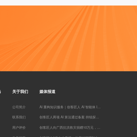
楠木启*** 已添加领取
英语于** 已添加领取
学习力提升*** 已添加领取
白* 已添加领取
孙伯* 已添加领取
知心** 已添加领取
方成* 已添加领取
王梓* 已添加领取
品牌营销～*** 已添加领取
代紫* 已添加领取
罗昱* 已添加领取
Miss** 已添加领取
牛人演** 已添加领取
传承古典针灸*** 已添加领取
格
关于我们
媒体报道
眼明** 已添加领取
潘* 已添加领取
公司简介
AI 重构知识服务｜创客匠人 AI 智能体 IP 实战训练营于厦门落幕
禅行** 已添加领取
两高律师** 已添加领取
联系我们
创客匠人两项 AI 算法通过备案 持续探索知识服务 AI 场景应用
女性成长** 已添加领取
用户评价
创客匠人向广西抗洪救灾捐赠10万元，以实际行动助力灾后恢复重建
慕锦钰** 已添加领取