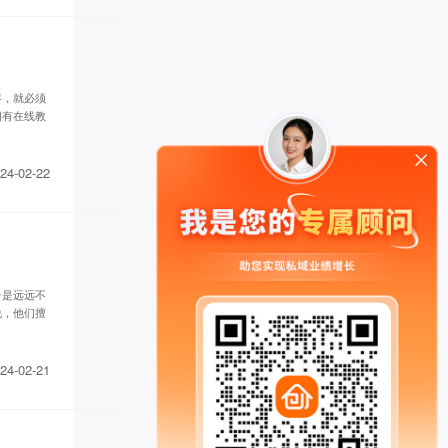
存，就必须
拥有在线教
24-02-22
台是远远不
说，他们擅
24-02-21
楠木启*** 已添加领取