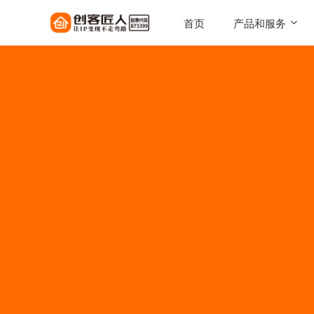
首页
产品和服务
SaaS工具
一键搭建，自己的知识店铺
陪跑服务
1对1定制化服务实现百万
AI智能体
让每一次触达，都驱动转化
AI智能硬件
实体 IP 载体，全天候专属
伴
美拓GEO
解锁 AI 时代流量入口