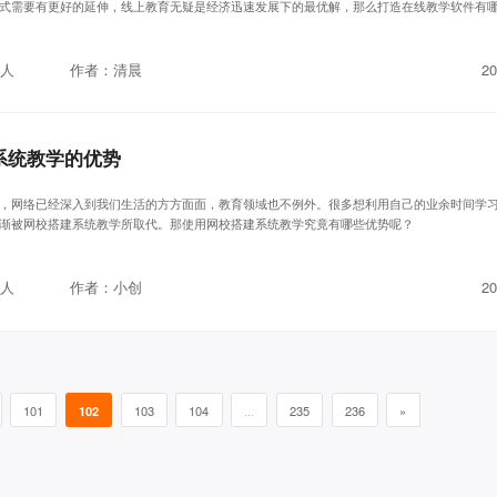
式需要有更好的延伸，线上教育无疑是经济迅速发展下的最优解，那么打造在线教学软件有
人
作者：清晨
20
系统教学的优势
，网络已经深入到我们生活的方方面面，教育领域也不例外。很多想利用自己的业余时间学
渐被网校搭建系统教学所取代。那使用网校搭建系统教学究竟有哪些优势呢？
人
作者：小创
20
101
102
103
104
...
235
236
»