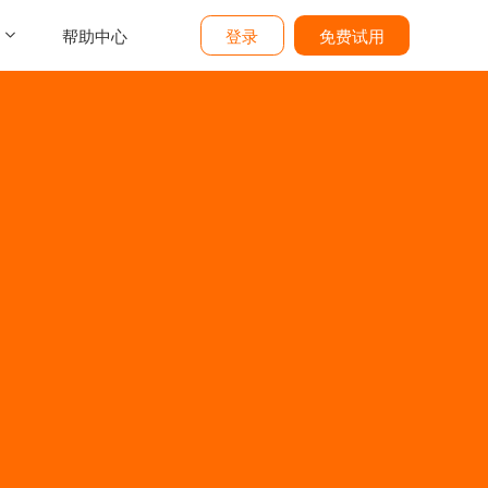
帮助中心
登录
免费试用
介
们
价
题
态