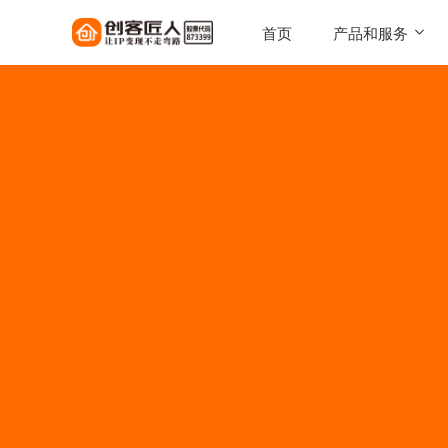
首页
产品和服务
SaaS工具
一键搭建，自己的知识店铺
陪跑服务
1对1定制化服务实现百万
AI智能体
让每一次触达，都驱动转化
AI智能硬件
实体 IP 载体，全天候专属
伴
美拓GEO
解锁 AI 时代流量入口