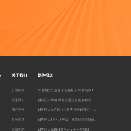
代紫* 已添加领取
慕锦钰** 已添加领取
偶在阳** 已添加领取
Miss** 已添加领取
努尔古丽** 已添加领取
家庭疗愈师*** 已添加领取
方成* 已添加领取
管清* 已添加领取
女性成长** 已添加领取
两高律师** 已添加领取
刘瑞* 已添加领取
楠木启*** 已添加领取
格
关于我们
媒体报道
刘老* 已添加领取
眼明** 已添加领取
公司简介
AI 重构知识服务｜创客匠人 AI 智能体 IP 实战训练营于厦门落幕
辉煌** 已添加领取
联系我们
创客匠人两项 AI 算法通过备案 持续探索知识服务 AI 场景应用
潘* 已添加领取
英语于** 已添加领取
用户评价
创客匠人向广西抗洪救灾捐赠10万元，以实际行动助力灾后恢复重建
墨** 已添加领取
常见问题
创客匠人6月七大升级：从店铺管理到自动成交，AI正在全面接管你的经营
牛人演** 已添加领取
孙伯* 已添加领取
公司动态
创客匠人知识付费平台：十一年深耕，用 AI+IP 赋能创作者商业变现