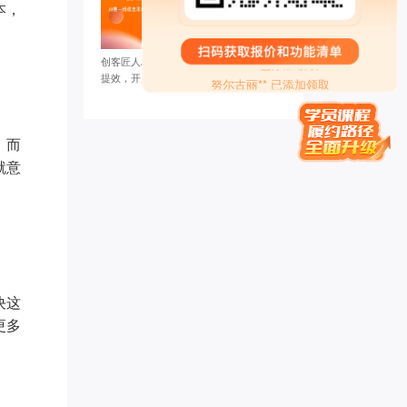
本，
慕锦钰** 已添加领取
偶在阳** 已添加领取
Miss** 已添加领取
创客匠人AI提效争霸赛收官！团队实战AI
努尔古丽** 已添加领取
提效，开启智能办公新纪元
家庭疗愈师*** 已添加领取
方成* 已添加领取
管清* 已添加领取
，而
女性成长** 已添加领取
就意
两高律师** 已添加领取
刘瑞* 已添加领取
楠木启*** 已添加领取
刘老* 已添加领取
眼明** 已添加领取
辉煌** 已添加领取
潘* 已添加领取
决这
英语于** 已添加领取
更多
墨** 已添加领取
牛人演** 已添加领取
孙伯* 已添加领取
曦* 已添加领取