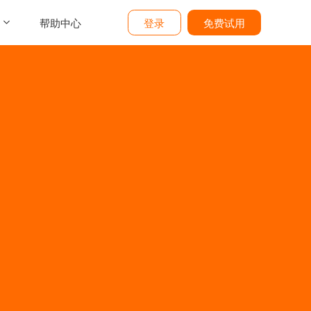
帮助中心
登录
免费试用
介
们
价
题
态