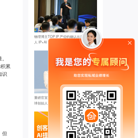
物理博主TOP IP 严伯钧确认出席全球创始
人 IP+AI 万人高峰论坛
量。
的积累
知识
重磅官宣：张琦确认出席创客匠人2025全
球创始人IP+AI万人峰会
白钰* 已添加领取
，但
代紫* 已添加领取