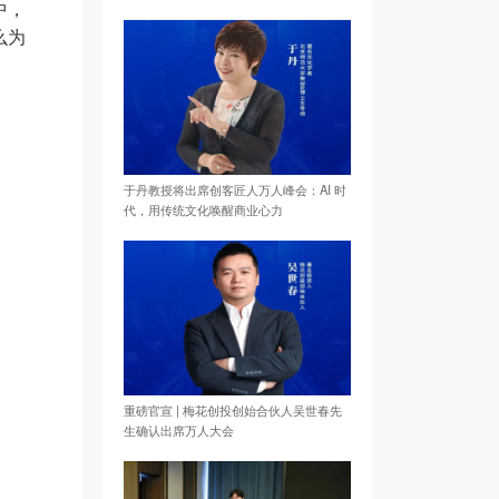
中，
么为
于丹教授将出席创客匠人万人峰会：AI 时
代，用传统文化唤醒商业心力
重磅官宣 | 梅花创投创始合伙人吴世春先
生确认出席万人大会